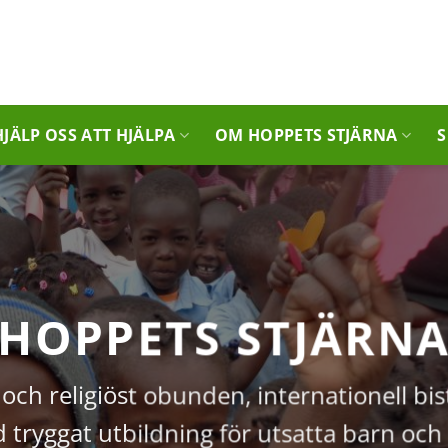
HJÄLP OSS ATT HJÄLPA
OM HOPPETS STJÄRNA
S
HOPPETS STJÄRN
t och religiöst obunden, internationell bi
id tryggat utbildning för utsatta barn och