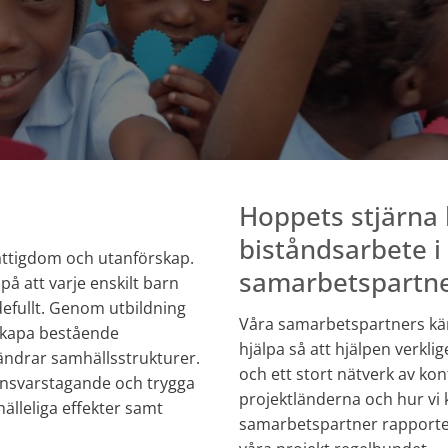
Hoppets stjärna b
biståndsarbete 
fattigdom och utanförskap.
samarbetspartne
 på att varje enskilt barn
defullt. Genom utbildning
Våra samarbetspartners kän
 skapa bestående
hjälpa så att hjälpen verkli
rändrar samhällsstrukturer.
och ett stort nätverk av ko
a, ansvarstagande och trygga
projektländerna och hur vi 
mhälleliga effekter samt
samarbetspartner rapporte