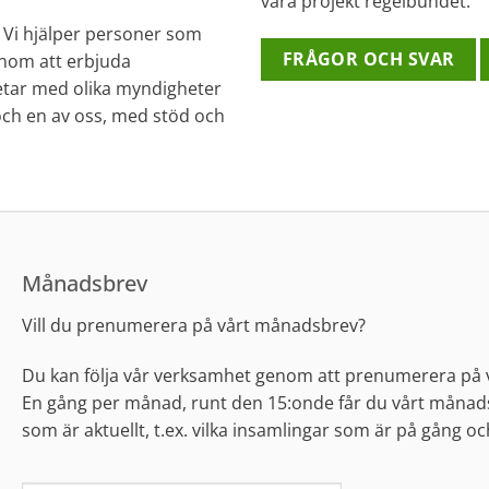
våra projekt regelbundet.
. Vi hjälper personer som
FRÅGOR OCH SVAR
genom att erbjuda
betar med olika myndigheter
 och en av oss, med stöd och
Månadsbrev
Vill du prenumerera på vårt månadsbrev?
Du kan följa vår verksamhet genom att prenumerera på
En gång per månad, runt den 15:onde får du vårt månads
som är aktuellt, t.ex. vilka insamlingar som är på gång o