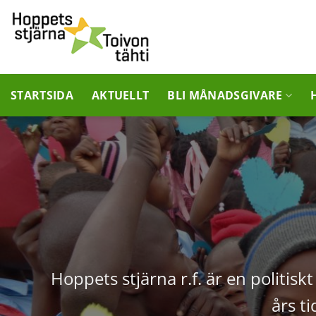
Skip
to
content
STARTSIDA
AKTUELLT
BLI MÅNADSGIVARE
Hoppets stjärna r.f. är en politisk
års t