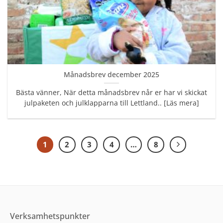
Månadsbrev december 2025
Bästa vänner, När detta månadsbrev når er har vi skickat
julpaketen och julklapparna till Lettland.. [Läs mera]
1
2
3
4
…
8
Verksamhetspunkter