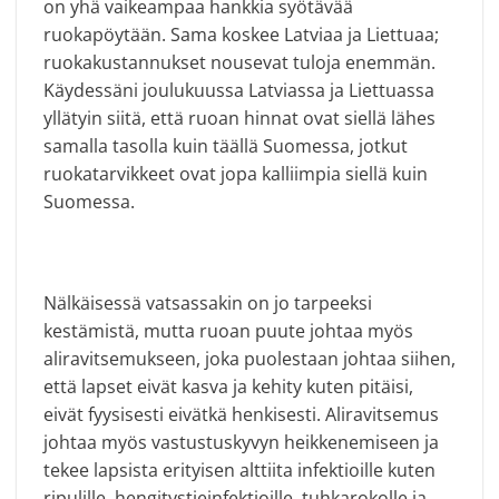
on yhä vaikeampaa hankkia syötävää
ruokapöytään. Sama koskee Latviaa ja Liettuaa;
ruokakustannukset nousevat tuloja enemmän.
Käydessäni joulukuussa Latviassa ja Liettuassa
yllätyin siitä, että ruoan hinnat ovat siellä lähes
samalla tasolla kuin täällä Suomessa, jotkut
ruokatarvikkeet ovat jopa kalliimpia siellä kuin
Suomessa.
Nälkäisessä vatsassakin on jo tarpeeksi
kestämistä, mutta ruoan puute johtaa myös
aliravitsemukseen, joka puolestaan johtaa siihen,
että lapset eivät kasva ja kehity kuten pitäisi,
eivät fyysisesti eivätkä henkisesti. Aliravitsemus
johtaa myös vastustuskyvyn heikkenemiseen ja
tekee lapsista erityisen alttiita infektioille kuten
ripulille, hengitystieinfektioille, tuhkarokolle ja