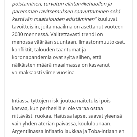
poistaminen, turvatun elintarvikehuollon ja
paremman ravitsemuksen saavuttaminen sekä
kestävän maatalouden edistäminen”
kuuluvat
tavoitteisiin, joita maailma on asettanut vuoteen
2030 mennessä. Valitettavasti trendi on
menossa väärään suuntaan. Ilmastonmuutokset,
konfliktit, talouden taantumat ja
koronapandemia ovat syitä siihen, että
nälkäisten määrä maailmassa on kasvanut
voimakkaasti viime vuosina
.
Intiassa tyttöjen riski joutua naitetuksi pois
kasvaa, kun perheellä ei ole varaa ostaa
riittävästi ruokaa. Haitissa lapset saavat yleensä
vain yhden aterian päivässä, koululounaan.
Argentiinassa inflaatio laukkaa ja Toba-intiaanien