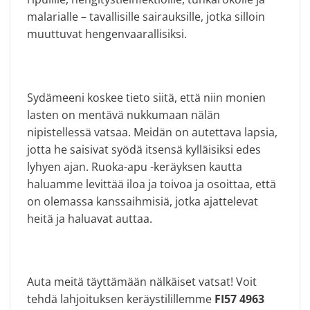
malarialle – tavallisille sairauksille, jotka silloin
muuttuvat hengenvaarallisiksi.
Sydämeeni koskee tieto siitä, että niin monien
lasten on mentävä nukkumaan nälän
nipistellessä vatsaa. Meidän on autettava lapsia,
jotta he saisivat syödä itsensä kylläisiksi edes
lyhyen ajan. Ruoka-apu -keräyksen kautta
haluamme levittää iloa ja toivoa ja osoittaa, että
on olemassa kanssaihmisiä, jotka ajattelevat
heitä ja haluavat auttaa.
Auta meitä täyttämään nälkäiset vatsat! Voit
tehdä lahjoituksen keräystilillemme
FI57 4963