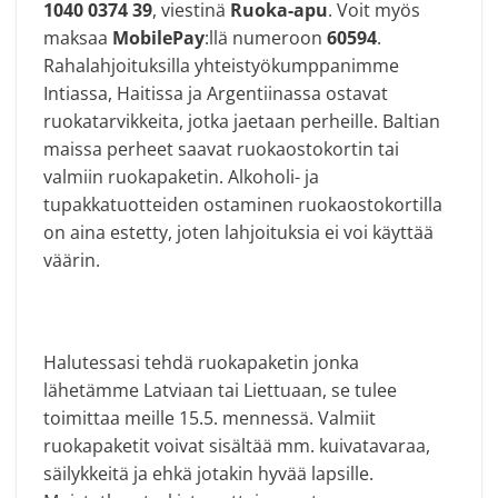
1040 0374 39
, viestinä
Ruoka-apu
. Voit myös
maksaa
MobilePay
:llä numeroon
60594
.
Rahalahjoituksilla yhteistyökumppanimme
Intiassa, Haitissa ja Argentiinassa ostavat
ruokatarvikkeita, jotka jaetaan perheille. Baltian
maissa perheet saavat ruokaostokortin tai
valmiin ruokapaketin. Alkoholi- ja
tupakkatuotteiden ostaminen ruokaostokortilla
on aina estetty, joten lahjoituksia ei voi käyttää
väärin.
Halutessasi tehdä ruokapaketin jonka
lähetämme Latviaan tai Liettuaan, se tulee
toimittaa meille 15.5. mennessä. Valmiit
ruokapaketit voivat sisältää mm. kuivatavaraa,
säilykkeitä ja ehkä jotakin hyvää lapsille.