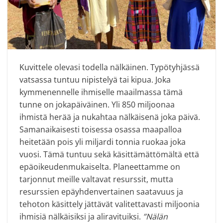
Kuvittele olevasi todella nälkäinen. Typötyhjässä
vatsassa tuntuu nipistelyä tai kipua. Joka
kymmenennelle ihmiselle maailmassa tämä
tunne on jokapäiväinen. Yli 850 miljoonaa
ihmistä herää ja nukahtaa nälkäisenä joka päivä.
Samanaikaisesti toisessa osassa maapalloa
heitetään pois yli miljardi tonnia ruokaa joka
vuosi. Tämä tuntuu sekä käsittämättömältä että
epäoikeudenmukaiselta. Planeettamme on
tarjonnut meille valtavat resurssit, mutta
resurssien epäyhdenvertainen
saatavuus ja
tehoton käsittely jättävät valitettavasti miljoonia
ihmisiä nälkäisiksi ja aliravituiksi.
”Nälän