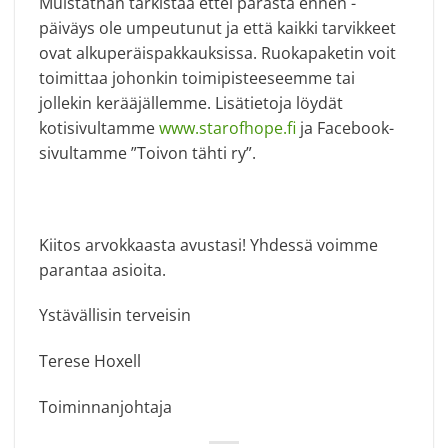
Muistathan tarkistaa ettei parasta ennen -
päiväys ole umpeutunut ja että kaikki tarvikkeet
ovat alkuperäispakkauksissa. Ruokapaketin voit
toimittaa johonkin toimipisteeseemme tai
jollekin kerääjällemme. Lisätietoja löydät
kotisivultamme
www.starofhope.fi
ja Facebook-
sivultamme ”Toivon tähti ry”.
Kiitos arvokkaasta avustasi! Yhdessä voimme
parantaa asioita.
Ystävällisin terveisin
Terese Hoxell
Toiminnanjohtaja