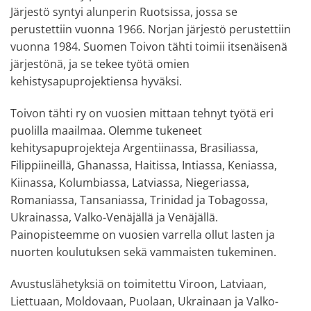
Järjestö syntyi alunperin Ruotsissa, jossa se
perustettiin vuonna 1966. Norjan järjestö perustettiin
vuonna 1984. Suomen Toivon tähti toimii itsenäisenä
järjestönä, ja se tekee työtä omien
kehistysapuprojektiensa hyväksi.
Toivon tähti ry on vuosien mittaan tehnyt työtä eri
puolilla maailmaa. Olemme tukeneet
kehitysapuprojekteja Argentiinassa, Brasiliassa,
Filippiineillä, Ghanassa, Haitissa, Intiassa, Keniassa,
Kiinassa, Kolumbiassa, Latviassa, Niegeriassa,
Romaniassa, Tansaniassa, Trinidad ja Tobagossa,
Ukrainassa, Valko-Venäjällä ja Venäjällä.
Painopisteemme on vuosien varrella ollut lasten ja
nuorten koulutuksen sekä vammaisten tukeminen.
Avustuslähetyksiä on toimitettu Viroon, Latviaan,
Liettuaan, Moldovaan, Puolaan, Ukrainaan ja Valko-