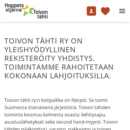
Skip
to
content
TOIVON TÄHTI RY ON
YLEISHYÖDYLLINEN
REKISTERÖITY YHDISTYS.
TOIMINTAMME RAHOITETAAN
KOKONAAN LAHJOITUKSILLA.
Toivon tähti ry:n kotipaikka on Närpiö. Se toimii
Suomessa itsenäisenä järjestönä. Toivon tähden
toiminta koostuu kolmesta osasta: kehitysapu,
avustuslähetykset sekä second hand-myynti. Toivon
tähden pääkonttori, varasto, pakkaamo ja toinen